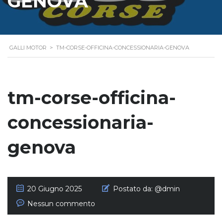
GENOVA
GALLI MOTOR
>
TM-CORSE-OFFICINA-CONCESSIONARIA-GENOVA
tm-corse-officina-
concessionaria-
genova
20 Giugno 2025
Postato da:
@dmin
Nessun commento