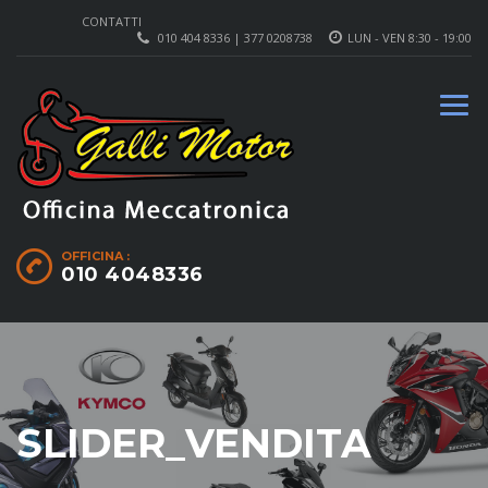
CONTATTI
010 404 8336 | 377 0208738
LUN - VEN 8:30 - 19:00
OFFICINA :
010 4048336
SLIDER_VENDITA