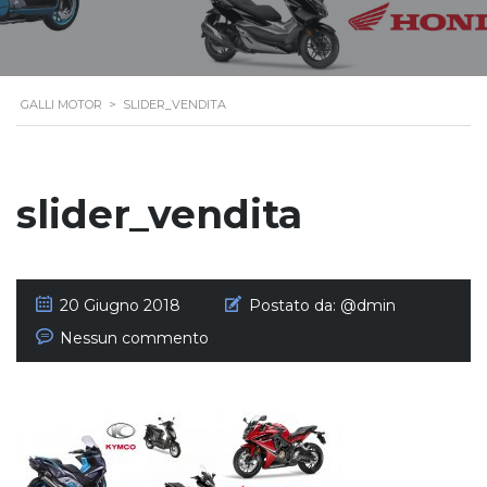
GALLI MOTOR
>
SLIDER_VENDITA
slider_vendita
20 Giugno 2018
Postato da:
@dmin
Nessun commento