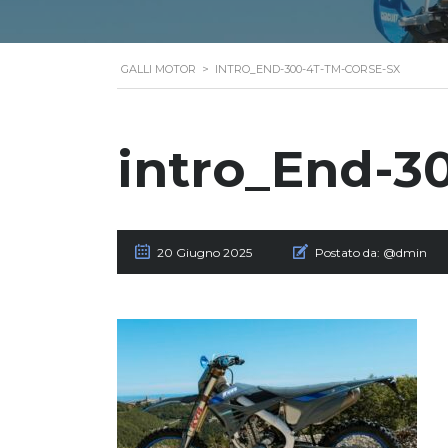
GALLI MOTOR
>
INTRO_END-300-4T-TM-CORSE-SX
intro_End-3
20 Giugno 2025
Postato da:
@dmin